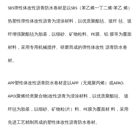
弹性体改性沥青防水卷材
是以
（苯乙烯一丁二烯
苯乙 烯）
SBS
SBS
-
热塑性弹性体改性沥青为浸涂材料，以优质聚酯毡、玻纤 毡、玻
纤增强聚酯毡为胎基，以细砂、矿物粒料、
膜、铝 膜等为覆面
PE
材料，采用专用机械搅拌、研磨而成的弹性体改性 沥青防水卷
材。
塑性体改性沥青防水卷材是以
（无规聚丙烯）或
APP
APP
APAO.
聚烯经类聚合物
改性沥青为浸涂材料，以优质聚酯毡、 玻
APO(
)
纤毡为胎基，以细砂、矿物粒
片）料、
膜为覆面材 料，采用
(
PE
先进工艺精制而成的塑性体改性沥青防水卷材。