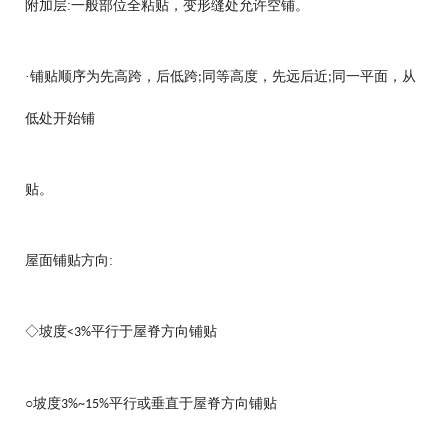
附加层:一般部位全粘贴，变形缝处允许空铺。
·铺贴顺序为先高跨，后低跨
同等高度，先远后近
同一平面，从
;
;
低处开始铺
贴。
屋面铺贴方向:
◇坡度
平行于屋脊方向铺贴
<3%
○坡度
平行或垂直于屋脊方向铺贴
3%~15%