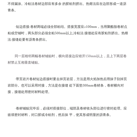
不得漏涂。冷粘法卷材边部应有多余 的胶粘剂挤出。热熔法应在边部形成一道沥
青条。
·短边搭接:卷材两端必须全部粘结。搭接宽度应≥100mm，当用聚酯胎卷材点
粘或空铺时，两头部分必须全粘500mm以上;冷粘法:接缝处应有胶粘剂挤出。热熔
法:接缝处要有沥青条挤出。
同一层相邻两幅卷材铺贴时，横向搭接边应错开150mm以上，且上下两层卷
材禁止互相垂直铺贴。
·带页岩片卷材短边搭接时要去掉页岩层，方法是用火焰加热后用抹子刮掉页
岩部分。也可以采用对接，方法是在接缝 处下面垫300mm卷材条，卷材横向对
接，接缝处用密封材料处理。
·卷材铺贴完毕后，必须对搭接部位，端部及卷材收头部位进行密封处理。应
嵌填密封材料，封口胶或冷粘剂，然后抹 平，使其形成明显的沥青条。