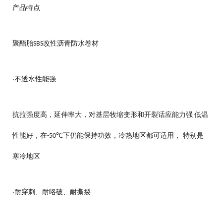
产品特点
聚酯胎
改性沥青防水卷材
SBS
不透水性能强
·
抗拉强度高，延伸率大，对基层牧缩变形和开裂话应能力强
低温
性能好，在
下仍能保持功效，冷热地区都可适用， 特别是
-50℃
寒冷地区
耐穿刺、耐咯破、耐撕裂
·