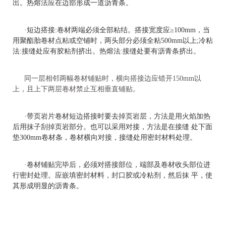
出。热熔法应在边部形成一道沥青条。
·短边搭接:卷材两端必须全部粘结。搭接宽度应≥100mm，当
用聚酯胎卷材点粘或空铺时，两头部分必须全粘500mm以上;冷粘
法:接缝处应有胶粘剂挤出。热熔法:接缝处要有沥青条挤出。
同一层相邻两幅卷材铺贴时，横向搭接边应错开150mm以
上，且上下两层卷材禁止互相垂直铺贴。
·带页岩片卷材短边搭接时要去掉页岩层，方法是用火焰加热
后用抹子刮掉页岩部分。也可以采用对接，方法是在接缝 处下面
垫300mm卷材条，卷材横向对接，接缝处用密封材料处理。
·卷材铺贴完毕后，必须对搭接部位，端部及卷材收头部位进
行密封处理。应嵌填密封材料，封口胶或冷粘剂，然后抹 平，使
其形成明显的沥青条。