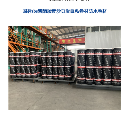
国标sbs聚酯胎带沙页岩自粘卷材防水卷材