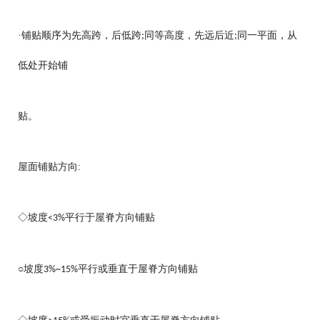
·铺贴顺序为先高跨，后低跨
同等高度，先远后近
同一平面，从
;
;
低处开始铺
贴。
屋面铺贴方向:
◇坡度
平行于屋脊方向铺贴
<3%
○坡度
平行或垂直于屋脊方向铺贴
3%~15%