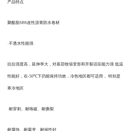
产品特点
聚酯胎
SBS
改性沥青防水卷材
·
不透水性能强
抗拉强度高，延伸率大，对基层牧缩变形和开裂话应能力强
低温
性能好，在
-50℃
下仍能保持功效，冷热地区都可适用， 特别是
寒冷地区
·
耐穿刺、耐咯破、耐撕裂
耐腐蚀、耐霉变、耐候性好