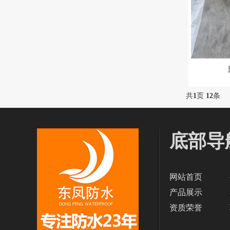
共
1
页
12
条
底部导
网站首页
产品展示
资质荣誉