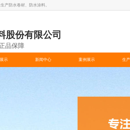
业生产防水卷材、防水涂料。
料股份有限公司
 正品保障
展示
新闻中心
案例展示
生