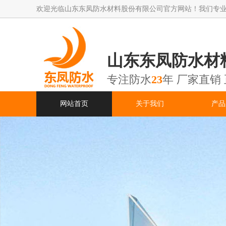
欢迎光临山东东凤防水材料股份有限公司官方网站！我们专
山东东凤防水材
专注防水
23
年 厂家直销
网站首页
关于我们
产品