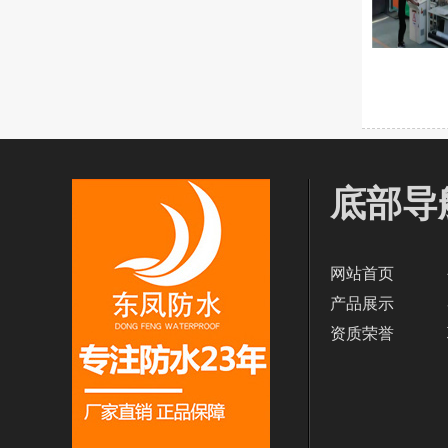
底部导
网站首页
产品展示
资质荣誉